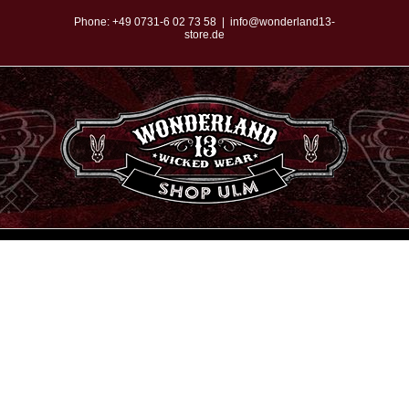
Zum
Phone:
+49 0731-6 02 73 58
|
info@wonderland13-
store.de
Inhalt
springen