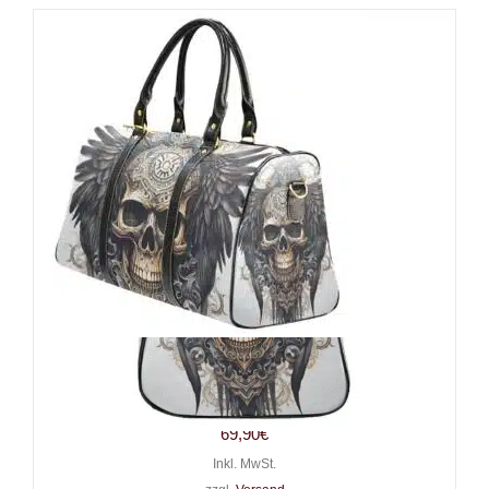
Barmetal Reisetasche Skull
Wings
69,90
€
Inkl. MwSt.