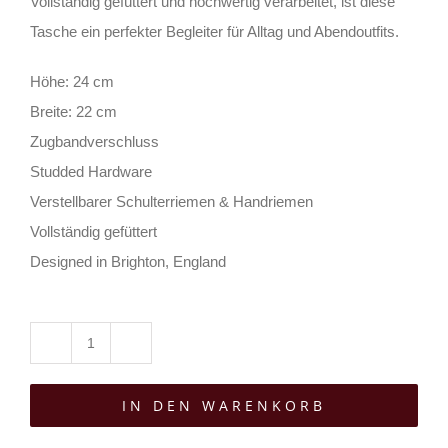
Vollständig gefüttert und hochwertig verarbeitet, ist diese
Tasche ein perfekter Begleiter für Alltag und Abendoutfits.
Höhe: 24 cm
Breite: 22 cm
Zugbandverschluss
Studded Hardware
Verstellbarer Schulterriemen & Handriemen
Vollständig gefüttert
Designed in Brighton, England
Killstar
Tasche
IN DEN WARENKORB
Fiends
Secret