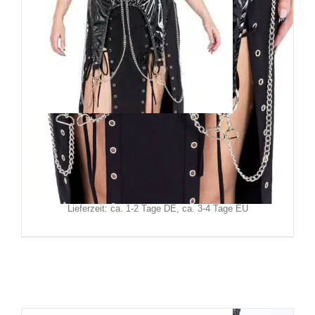
Heartless Lackgürtel Odette
34,90
€
Inkl. MwSt.
zzgl.
Versand
Lieferzeit: ca. 1-2 Tage DE, ca. 3-4 Tage EU