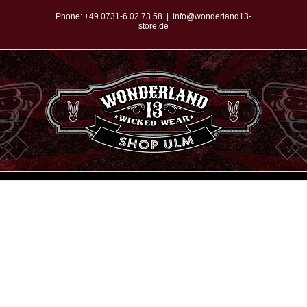
Zum
Phone:
+49 0731-6 02 73 58
|
info@wonderland13-
store.de
Inhalt
springen