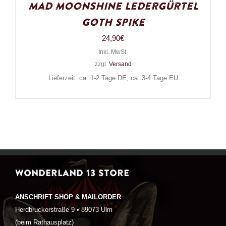
Mad Moonshine Ledergürtel
Goth Spike
24,90
€
Inkl. MwSt.
zzgl.
Versand
Lieferzeit: ca. 1-2 Tage DE, ca. 3-4 Tage EU
WONDERLAND 13 STORE
ANSCHRIFT SHOP & MAILORDER
Herdbruckerstraße 9 • 89073 Ulm
(beim Rathausplatz)