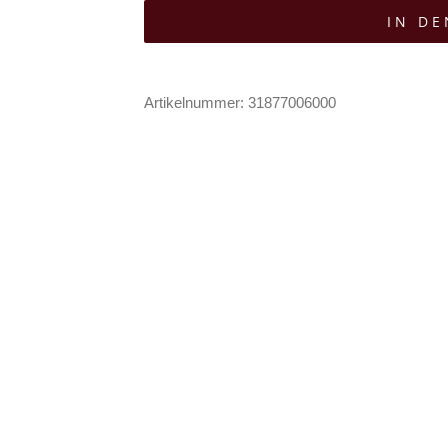
IN D
Moonshine
Mütze
Wildfang
Artikelnummer:
31877006000
Spirit
Menge