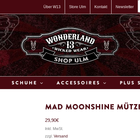
P
s
Über W13
Store Ulm
Kontakt
Newsletter
Schuhe
Accessoires
Plus 
Mad Moonshine Mütze
29,90
€
Inkl. MwSt.
zzgl.
Versand