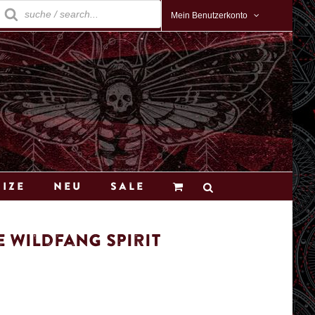
roducts
earch
Mein Benutzerkonto
Size
Neu
Sale
 Wildfang Spirit