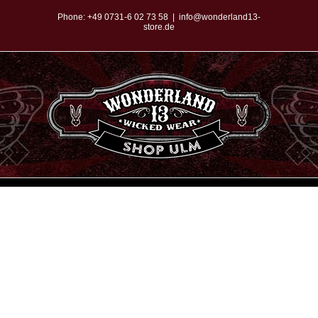
Zum
Phone:
+49 0731-6 02 73 58
|
info@wonderland13-
store.de
Inhalt
springen