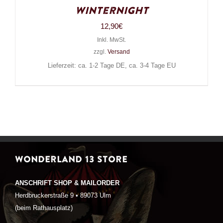
Winternight
12,90
€
Inkl. MwSt.
zzgl.
Versand
Lieferzeit: ca. 1-2 Tage DE, ca. 3-4 Tage EU
WONDERLAND 13 STORE
ANSCHRIFT SHOP & MAILORDER
Herdbruckerstraße 9 • 89073 Ulm
(beim Rathausplatz)