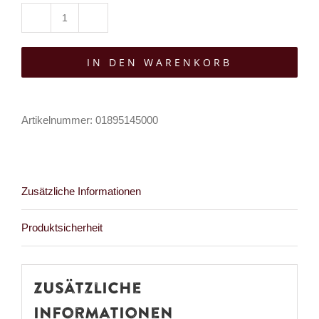
Manic
Panic
IN DEN WARENKORB
Haarfarbe
Manic
Panic
Artikelnummer:
01895145000
Blue
Moon
Menge
Zusätzliche Informationen
Produktsicherheit
Zusätzliche
Informationen