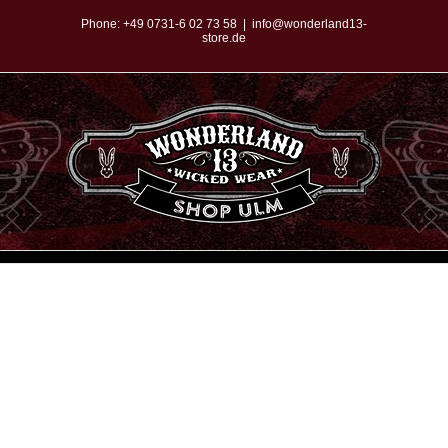
Zum
Phone:
+49 0731-6 02 73 58
|
info@wonderland13-
store.de
Inhalt
springen