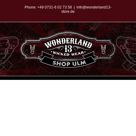
Zum
Phone:
+49 0731-6 02 73 58
|
info@wonderland13-
store.de
Inhalt
springen