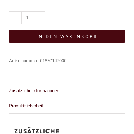
Manic
Panic
IN DEN WARENKORB
Haarfarbe
Manic
Panic
Artikelnummer:
01897147000
Cotton
Candy
Pink
Zusätzliche Informationen
Menge
Produktsicherheit
Zusätzliche