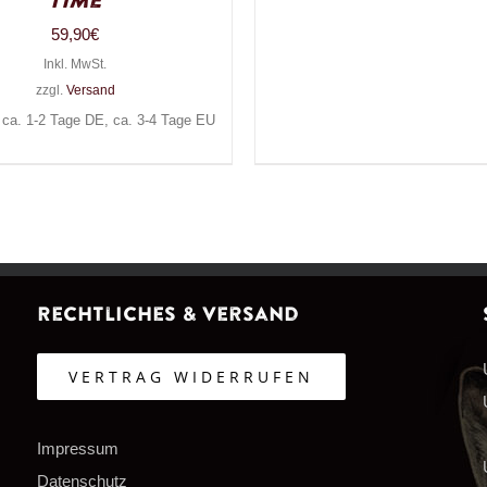
Time
59,90
€
Inkl. MwSt.
zzgl.
Versand
: ca. 1-2 Tage DE, ca. 3-4 Tage EU
Rechtliches & Versand
VERTRAG WIDERRUFEN
Impressum
Datenschutz