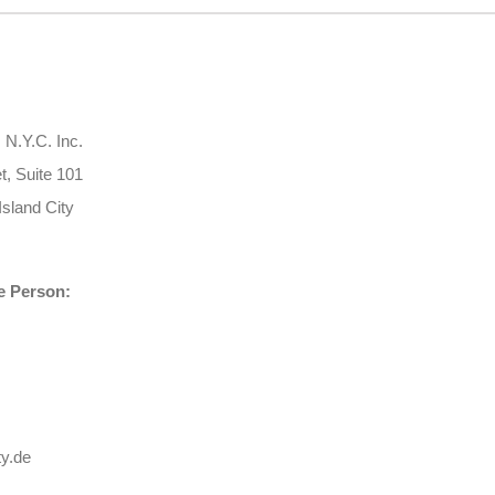
 N.Y.C. Inc.
t, Suite 101
sland City
e Person:
y.de