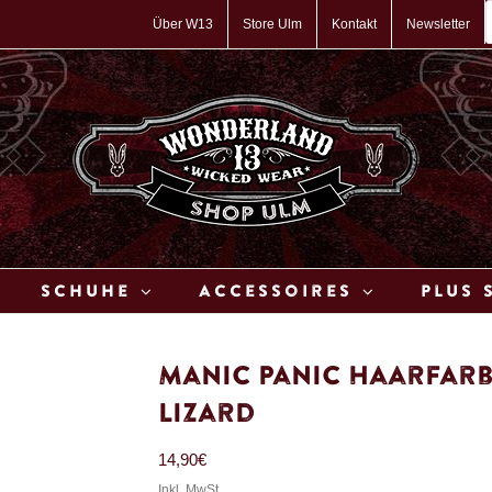
P
s
Über W13
Store Ulm
Kontakt
Newsletter
Schuhe
Accessoires
Plus 
Manic Panic Haarfarb
Lizard
14,90
€
Inkl. MwSt.