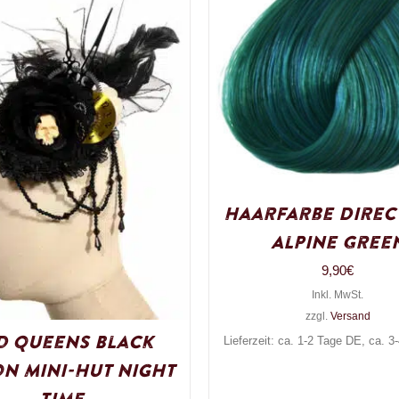
Haarfarbe Direc
Alpine Gree
9,90
€
Inkl. MwSt.
zzgl.
Versand
d Queens Black
Lieferzeit: ca. 1-2 Tage DE, ca. 
on Mini-Hut Night