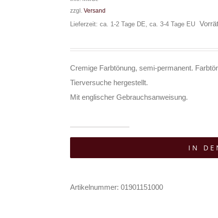
zzgl.
Versand
Vorrät
Lieferzeit: ca. 1-2 Tage DE, ca. 3-4 Tage EU
Cremige Farbtönung, semi-permanent. Farbtö
Tierversuche hergestellt.
Mit englischer Gebrauchsanweisung.
Manic
IN D
Panic
Haarfarbe
Manic
Artikelnummer:
01901151000
Panic
Electric