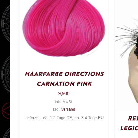
Haarfarbe Directions
Carnation Pink
9,90
€
Inkl. MwSt.
zzgl.
Versand
Re
Lieferzeit: ca. 1-2 Tage DE, ca. 3-4 Tage EU
Legi