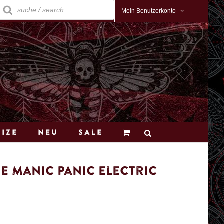
roducts
earch
Mein Benutzerkonto
Size
Neu
Sale
e Manic Panic Electric