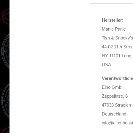
Hersteller:
Manic Panic
Tish & Snooky's
44-02 11th Stree
NY 11101 Long I
USA
Verantwortlich
Eino GmbH
Zeppelinstr. 6
47638 Straelen
Deutschland
info@eino-beaut