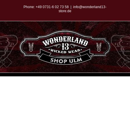
Zum
Phone:
+49 0731-6 02 73 58
|
info@wonderland13-
store.de
Inhalt
springen