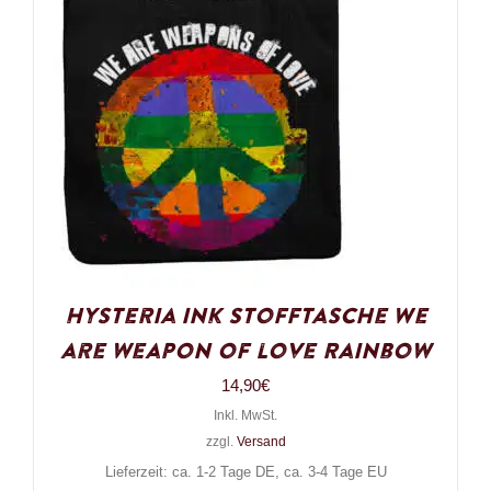
Hysteria Ink Stofftasche We
are weapon of love Rainbow
14,90
€
Inkl. MwSt.
zzgl.
Versand
Lieferzeit: ca. 1-2 Tage DE, ca. 3-4 Tage EU