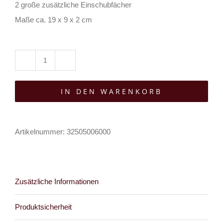
2 große zusätzliche Einschubfächer
Maße ca. 19 x 9 x 2 cm
Moon
Attic
IN DEN WARENKORB
Geldbörse
Grim
Skull
Artikelnummer:
32505006000
Zip
Menge
Zusätzliche Informationen
Produktsicherheit