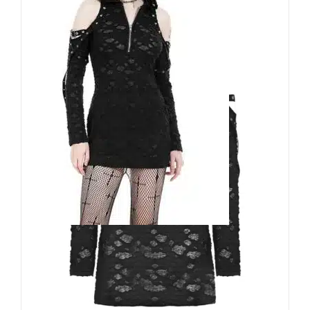
Dark in Love Kleid Doomsday
Kitten
74,90
€
Inkl. MwSt.