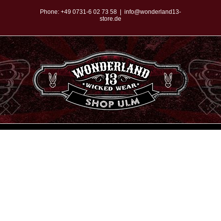
Zum
Phone:
+49 0731-6 02 73 58
|
info@wonderland13-
store.de
Inhalt
springen