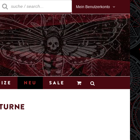
roducts
earch
Mein Benutzerkonto
Size
Neu
Sale
cturne