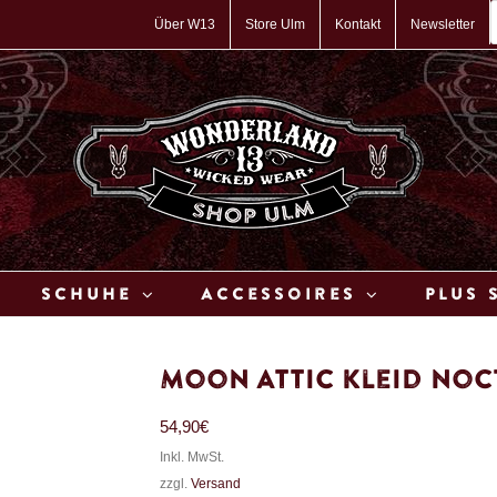
P
s
Über W13
Store Ulm
Kontakt
Newsletter
Schuhe
Accessoires
Plus 
Moon Attic Kleid No
54,90
€
Inkl. MwSt.
zzgl.
Versand