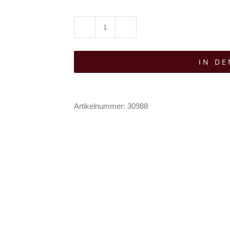
Moon
Attic
IN D
Kleid
Nocturne
Menge
Artikelnummer:
30988