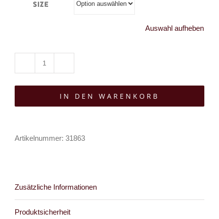
Size
Auswahl aufheben
Moon
Attic
IN DEN WARENKORB
Top
Spiked
Gwendolyne
Artikelnummer:
31863
Menge
Zusätzliche Informationen
Produktsicherheit