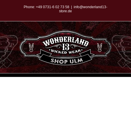
Zum
Phone:
+49 0731-6 02 73 58
|
info@wonderland13-
store.de
Inhalt
springen