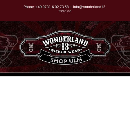
Zum
Phone:
+49 0731-6 02 73 58
|
info@wonderland13-
store.de
Inhalt
springen