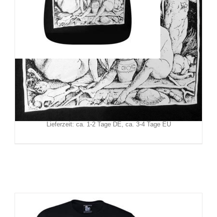
Nox Aurum Girly Witches
25,90
€
Inkl. MwSt.
zzgl.
Versand
Lieferzeit: ca. 1-2 Tage DE, ca. 3-4 Tage EU