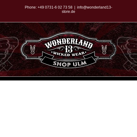
Zum
Phone:
+49 0731-6 02 73 58
|
info@wonderland13-
store.de
Inhalt
springen