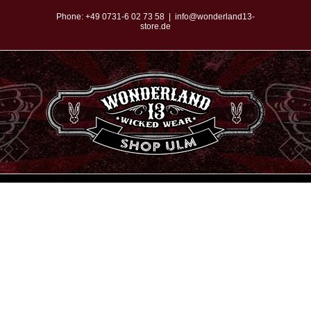
Zum
Phone:
+49 0731-6 02 73 58
|
info@wonderland13-
store.de
Inhalt
springen