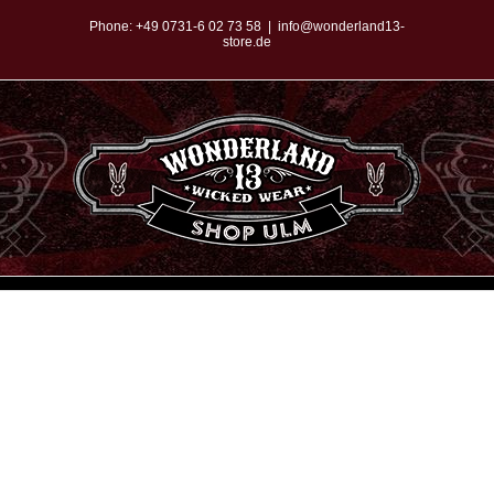
Zum
Phone:
+49 0731-6 02 73 58
|
info@wonderland13-
store.de
Inhalt
springen