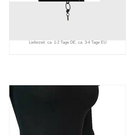
Killstar Gürtel Ankh
39,90
€
Inkl. MwSt.
zzgl.
Versand
Lieferzeit: ca. 1-2 Tage DE, ca. 3-4 Tage EU