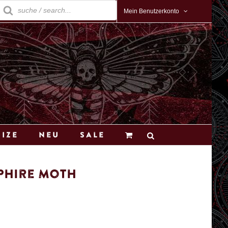
roducts
earch
Mein Benutzerkonto
Size
Neu
Sale
phire Moth