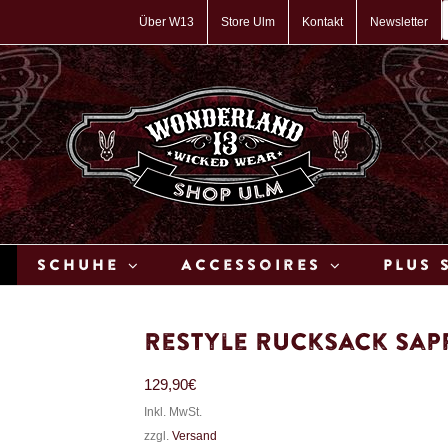
P
s
Über W13
Store Ulm
Kontakt
Newsletter
Schuhe
Accessoires
Plus 
Restyle Rucksack Sap
129,90
€
Inkl. MwSt.
zzgl.
Versand