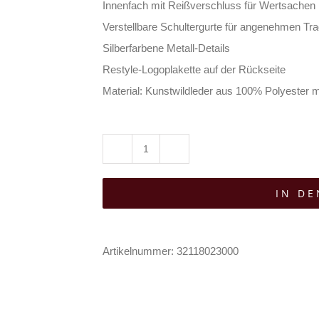
Innenfach mit Reißverschluss für Wertsachen
Verstellbare Schultergurte für angenehmen Tr
Silberfarbene Metall-Details
Restyle-Logoplakette auf der Rückseite
Material: Kunstwildleder aus 100% Polyester 
Restyle
Rucksack
IN D
Sapphire
Moth
Menge
Artikelnummer:
32118023000