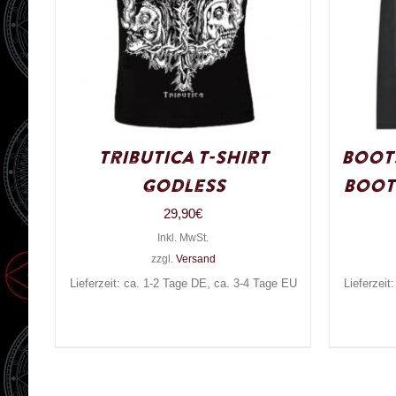
Tributica T-Shirt
Boots
Godless
Boot
29,90
€
Inkl. MwSt.
zzgl.
Versand
Lieferzeit: ca. 1-2 Tage DE, ca. 3-4 Tage EU
Lieferzeit