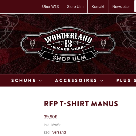
P
s
Über W13
Store Ulm
Kontakt
Newsletter
Schuhe
Accessoires
Plus 
RFP T-Shirt Manus
39,90
€
Inkl. MwSt.
zzgl.
Versand