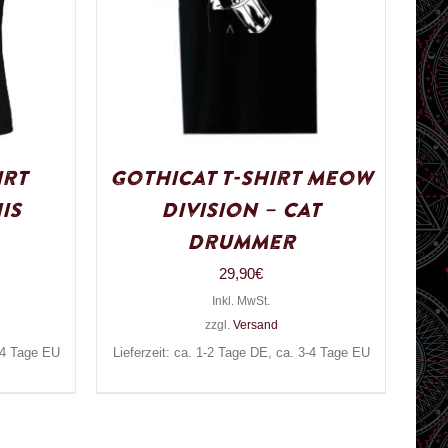
irt
Gothicat T-Shirt Meow
is
Division – Cat
Drummer
29,90
€
Inkl. MwSt.
zzgl.
Versand
3-4 Tage EU
Lieferzeit: ca. 1-2 Tage DE, ca. 3-4 Tage EU