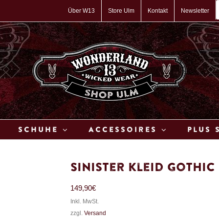
P
s
Über W13
Store Ulm
Kontakt
Newsletter
Schuhe
Accessoires
Plus 
Sinister Kleid Gothic
149,90
€
Inkl. MwSt.
zzgl.
Versand