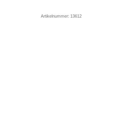
Fairy
Rose
Artikelnummer:
13612
Menge