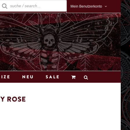
roducts
earch
Mein Benutzerkonto
Size
Neu
Sale
ry Rose