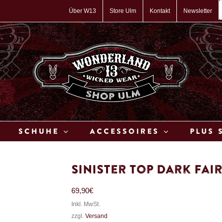
P
s
Über W13
Store Ulm
Kontakt
Newsletter
Schuhe
Accessoires
Plus 
Sinister Top Dark Fai
69,90
€
Inkl. MwSt.
zzgl.
Versand