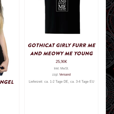
Gothicat Girly Furr me
and meowy me young
25,90
€
Inkl. MwSt.
zzgl.
Versand
Angel
Lieferzeit: ca. 1-2 Tage DE, ca. 3-4 Tage EU