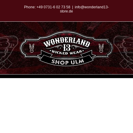
Zum
Phone:
+49 0731-6 02 73 58
|
info@wonderland13-
store.de
Inhalt
springen