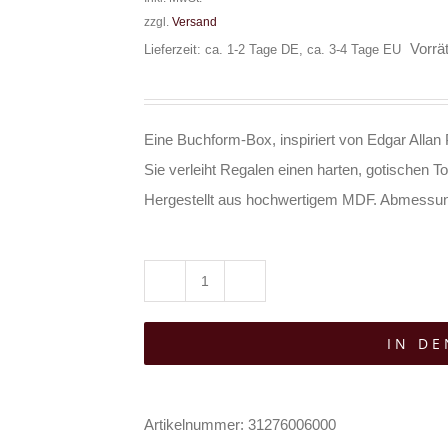
zzgl.
Versand
Vorrät
Lieferzeit: ca. 1-2 Tage DE, ca. 3-4 Tage EU
Eine Buchform‑Box, inspiriert von Edgar Allan
Sie verleiht Regalen einen harten, gotischen 
Hergestellt aus hochwertigem MDF. Abmessun
Spirit
of
IN D
Equinox
Box
zur
Artikelnummer:
31276006000
Aufbewahrung