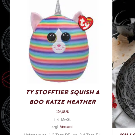
Ty Stofftier Squish a
Boo Katze Heather
19,90
€
Inkl. MwSt.
zzgl.
Versand