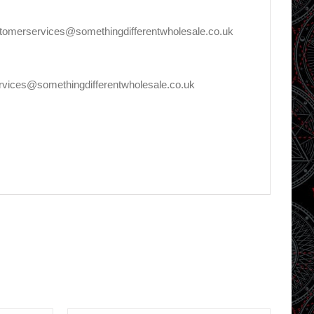
stomerservices@somethingdifferentwholesale.co.uk
ervices@somethingdifferentwholesale.co.uk