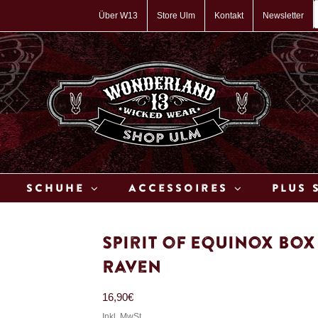
P
s
Über W13
Store Ulm
Kontakt
Newsletter
Schuhe
Accessoires
Plus 
Spirit of Equinox Bo
Raven
16,90
€
Inkl. MwSt.