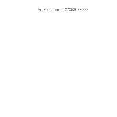
Forest
Artikelnummer:
27053098000
Mushroom
Wildberry
Menge