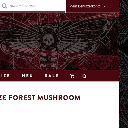
roducts
earch
Mein Benutzerkonto
Size
Neu
Sale
rze Forest Mushroom