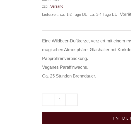
zzgl.
Versand
Vorrät
Lieferzeit: ca. 1-2 Tage DE, ca. 3-4 Tage EU
Eine Wildbeer-Duftkerze, verziert mit einem my
magischen Atmosphäre. Glashalter mit Korkde
Pappröhrenverpackung.
Veganes Paraffinwachs.
Ca. 25 Stunden Brenndauer.
Spirit
of
IN D
Equinox
Kerze