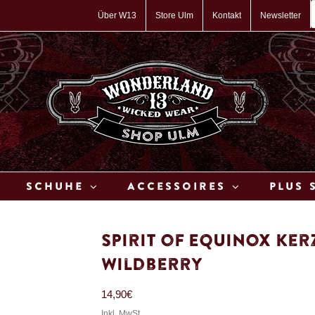
P
s
Über W13
Store Ulm
Kontakt
Newsletter
Schuhe
Accessoires
Plus 
Spirit of Equinox Ke
Wildberry
14,90
€
Inkl. MwSt.