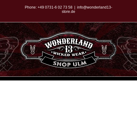
Zum
Phone:
+49 0731-6 02 73 58
|
info@wonderland13-
store.de
Inhalt
springen