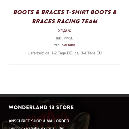
Boots & Braces T-Shirt Boots &
Braces Racing Team
24,90
€
Inkl. MwSt.
zzgl.
Versand
Lieferzeit: ca. 1-2 Tage DE, ca. 3-4 Tage EU
WONDERLAND 13 STORE
ANSCHRIFT SHOP & MAILORDER
Herdbruckerstraße 9 • 89073 Ulm