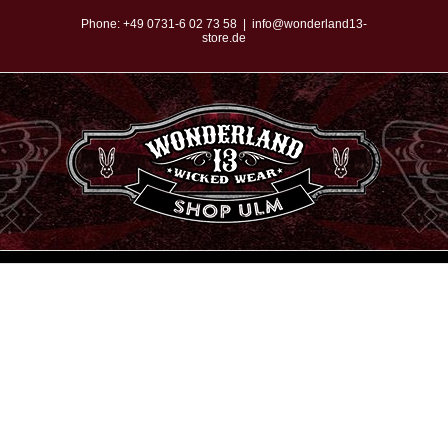
Zum
Phone:
+49 0731-6 02 73 58
|
info@wonderland13-
store.de
Inhalt
springen