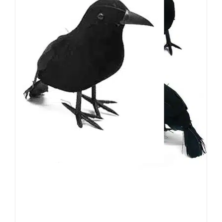
Mad Moonshine Figur Black
Raven
7,90
€
Inkl. MwSt.