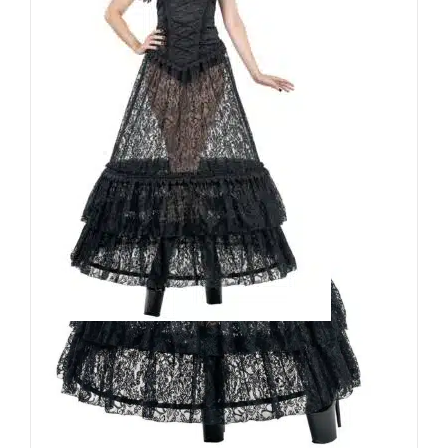
Sinister Rock Heilica
119,90
€
Inkl. MwSt.
zzgl.
Versand