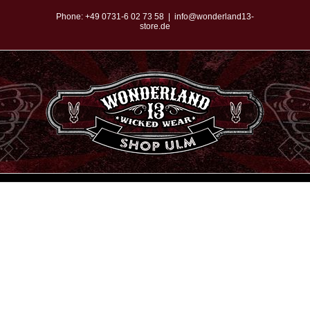
Zum
Phone:
+49 0731-6 02 73 58
|
info@wonderland13-
store.de
Inhalt
springen