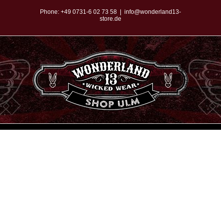
Zum
Phone:
+49 0731-6 02 73 58
|
info@wonderland13-
store.de
Inhalt
springen