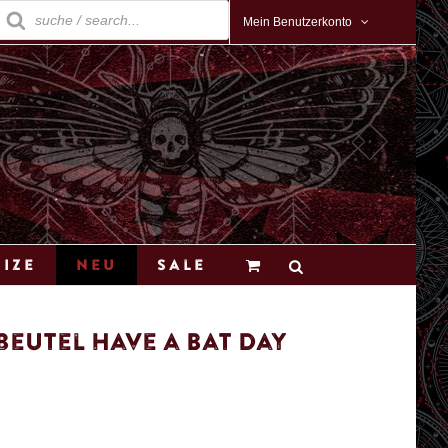
roducts
earch
Mein Benutzerkonto
Size
Neu
Sale
eutel Have a Bat Day