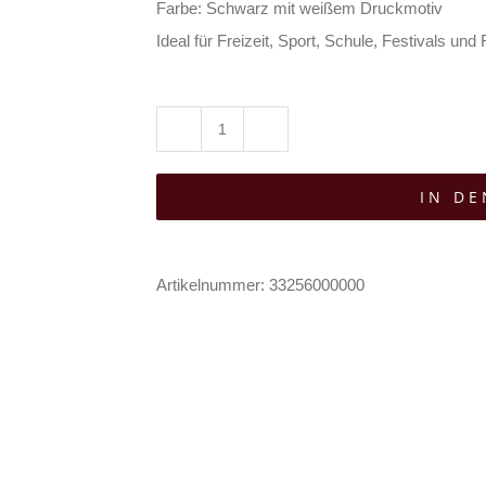
Farbe: Schwarz mit weißem Druckmotiv
Ideal für Freizeit, Sport, Schule, Festivals und
Wonderland
13
IN D
Sportbeutel
Have
a
Artikelnummer:
33256000000
Bat
Day
Menge