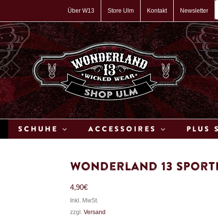
P
s
Über W13
Store Ulm
Kontakt
Newsletter
Schuhe
Accessoires
Plus 
Wonderland 13 Sportb
4,90
€
Inkl. MwSt.
zzgl.
Versand