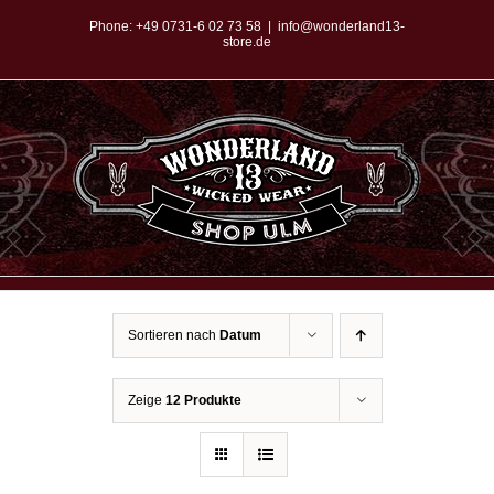
Zum
Phone:
+49 0731-6 02 73 58
|
info@wonderland13-
store.de
Inhalt
springen
Sortieren nach
Datum
Zeige
12 Produkte