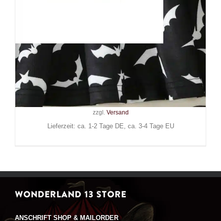
Mad Moonshine Kleid Army of
Bats
29,90
€
Inkl. MwSt.
zzgl.
Versand
Lieferzeit: ca. 1-2 Tage DE, ca. 3-4 Tage EU
WONDERLAND 13 STORE
ANSCHRIFT SHOP & MAILORDER