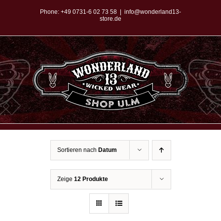
Zum
Phone:
+49 0731-6 02 73 58
|
info@wonderland13-
store.de
Inhalt
springen
Sortieren nach
Datum
Zeige
12 Produkte