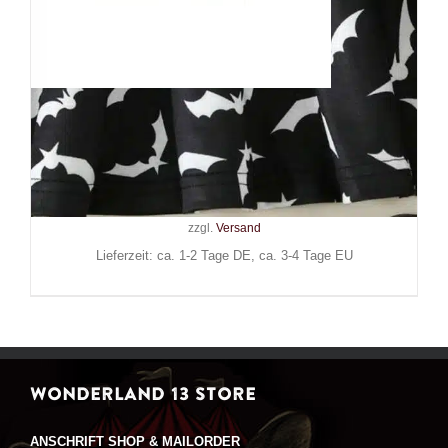
Mad Moonshine Kleid Army of
Bats
29,90
€
Inkl. MwSt.
zzgl.
Versand
Lieferzeit: ca. 1-2 Tage DE, ca. 3-4 Tage EU
WONDERLAND 13 STORE
ANSCHRIFT SHOP & MAILORDER