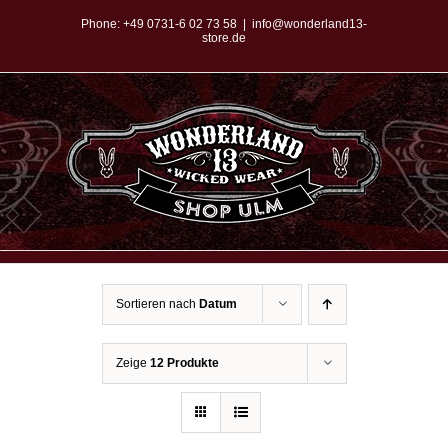
Zum
Phone:
+49 0731-6 02 73 58
|
info@wonderland13-
store.de
Inhalt
springen
Sortieren nach
Datum
Zeige
12 Produkte