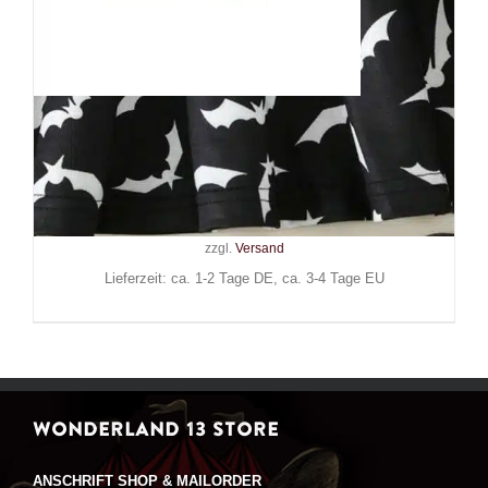
Mad Moonshine Kleid Army of
Bats
29,90
€
Inkl. MwSt.
zzgl.
Versand
Lieferzeit: ca. 1-2 Tage DE, ca. 3-4 Tage EU
WONDERLAND 13 STORE
ANSCHRIFT SHOP & MAILORDER