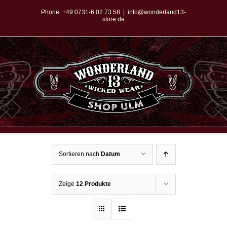
Zum
Phone:
+49 0731-6 02 73 58
|
info@wonderland13-
store.de
Inhalt
springen
Sortieren nach
Datum
Zeige
12 Produkte