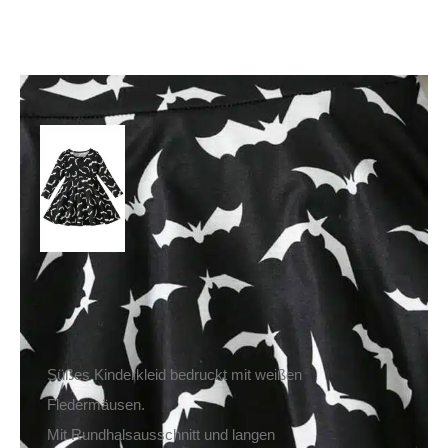
Mad Moonshine Kleid
Army of Bats
29,90
€
Inkl. MwSt.
zzgl.
Versand
Lieferzeit: ca. 1-2 Tage DE, ca. 3-4 Tage EU
Süßes Kinderkleid bedruckt mit weißen
Fledermäusen.
Mit Rundhalsausschnitt und langen