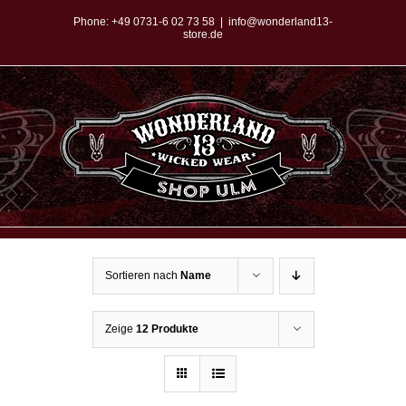
Zum
Phone:
+49 0731-6 02 73 58
|
info@wonderland13-
store.de
Inhalt
springen
Sortieren nach
Name
Zeige
12 Produkte