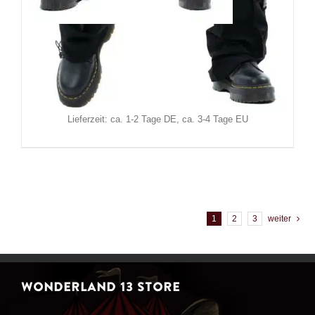
Chemical Black Hose Casimir
129,90
€
Inkl. MwSt.
zzgl.
Versand
Lieferzeit: ca. 1-2 Tage DE, ca. 3-4 Tage EU
1
2
3
weiter
WONDERLAND 13 STORE