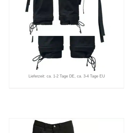
Black Soul Hose Punk Rock
129,90
€
Inkl. MwSt.
zzgl.
Versand
Lieferzeit: ca. 1-2 Tage DE, ca. 3-4 Tage EU