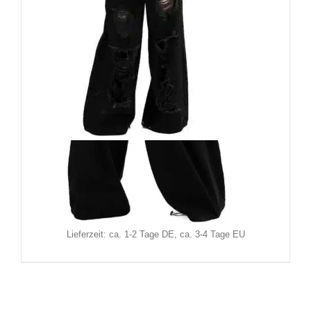
Chemical Black Hose Carrie
69,90
€
Inkl. MwSt.
zzgl.
Versand
Lieferzeit: ca. 1-2 Tage DE, ca. 3-4 Tage EU