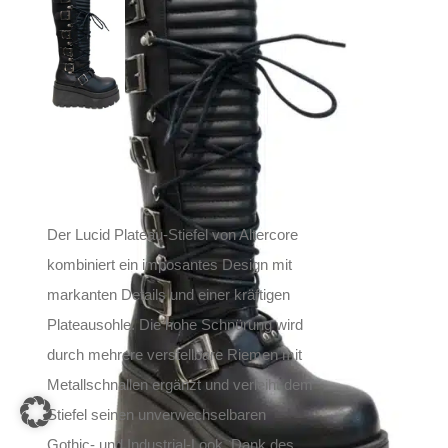
Altercore Plateau-
Stiefel Lucid Vegan
199,90
€
Inkl. MwSt.
zzgl.
Versand
Lieferzeit: ca. 1-2 Tage DE, ca. 3-4 Tage EU
Der Lucid Plateau-Stiefel von Altercore
kombiniert ein imposantes Design mit
markanten Details und einer kräftigen
Plateausohle. Die hohe Schnürung wird
durch mehrere verstellbare Riemen mit
Metallschnallen ergänzt und verleiht dem
Stiefel seinen unverwechselbaren
Gothic- und Industrial-Look. Dank des