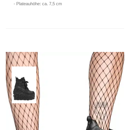
- Plateauhöhe: ca. 7,5 cm
Killstar
Plateaustiefel Doom
119,90
€
Inkl. MwSt.
zzgl.
Versand
Lieferzeit: ca. 1-2 Tage DE, ca. 3-4 Tage EU