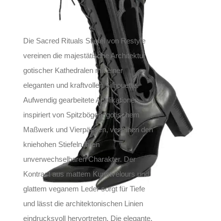
Die Sacred Rituals Stiefel von Restyle
vereinen die majestätische Architektur
gotischer Kathedralen mit einer
eleganten und kraftvollen Silhouette.
Aufwendig gearbeitete Applikationen,
inspiriert von Spitzbögen, gotischem
Maßwerk und Vierpässen, verleihen den
kniehohen Stiefeln ihren
unverwechselbaren Charakter. Der
Kontrast aus mattem Kunstvelours und
glattem veganem Leder sorgt für Tiefe
und lässt die architektonischen Linien
eindrucksvoll hervortreten. Die elegante,