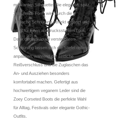
markanten Silhouette. Die elegante, spitz
zulaufende Form wird durch die
dreifache Schnürung perfekt ergänzt und
sorgt für einen ausdrucksstarken Look.
Dank der individuell verstellbaren
Schnürung lassen sich die Stiefel optimal
anpassen, während der seitliche
Reißverschluss und die Zuglaschen das
An- und Ausziehen besonders
komfortabel machen. Gefertigt aus
hochwertigem veganem Leder sind die
Zoey Corseted Boots die perfekte Wahl
für Alltag, Festivals oder elegante Gothic-
Outfits.