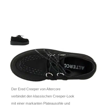
Altercore Creeper
Ered
169,90
€
Inkl. MwSt.
zzgl.
Versand
Lieferzeit: ca. 1-2 Tage DE, ca. 3-4 Tage EU
Der Ered Creeper von Altercore
verbindet den klassischen Creeper-Look
mit einer markanten Plateausohle und