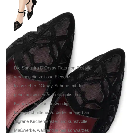
Sanguira D’Orsay
119,90
€
Inkl. MwSt.
zzgl.
Versand
Lieferzeit: ca. 1-2 Tage DE, ca. 3-4 Tage EU
Die Sanguira D'Orsay Flats von Restyle
vereinen die zeitlose Eleganz
klassischer DOrsay-Schuhe mit der
geheimnisvollen Ästhetik gotischer
Kathedralen. Das aufwendig
lasergeschnittene Vorderteil erinnert an
filigrane Kirchenfenster und kunstvolle
Maßwerke, während feines schwarzes