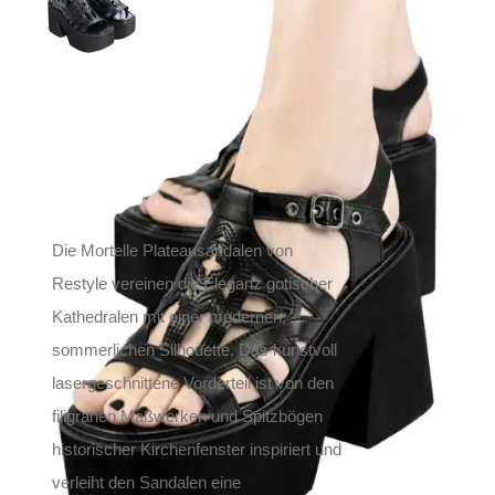
Mortelle
129,90
€
Inkl. MwSt.
zzgl.
Versand
Lieferzeit: ca. 1-2 Tage DE, ca. 3-4 Tage EU
Die Mortelle Plateausandalen von
Restyle vereinen die Eleganz gotischer
Kathedralen mit einer modernen,
sommerlichen Silhouette. Das kunstvoll
lasergeschnittene Vorderteil ist von den
filigranen Maßwerken und Spitzbögen
historischer Kirchenfenster inspiriert und
verleiht den Sandalen eine