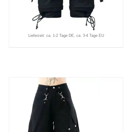
Black Soul Hose Punk Rock
129,90
€
Inkl. MwSt.
zzgl.
Versand
Lieferzeit: ca. 1-2 Tage DE, ca. 3-4 Tage EU