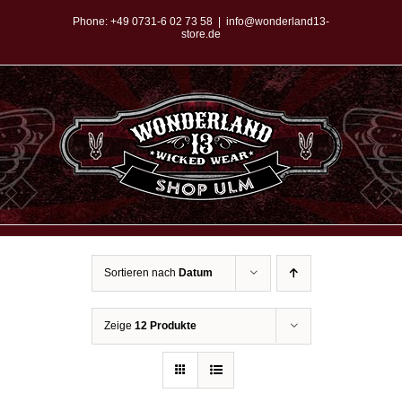
Zum
Phone:
+49 0731-6 02 73 58
|
info@wonderland13-
store.de
Inhalt
springen
Sortieren nach
Datum
Zeige
12 Produkte