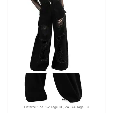
Chemical Black Hose Carrie
69,90
€
Inkl. MwSt.
zzgl.
Versand
Lieferzeit: ca. 1-2 Tage DE, ca. 3-4 Tage EU