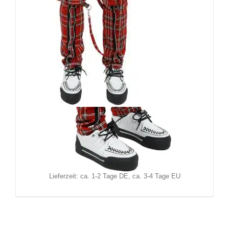
Black Soul Hose Tartan
109,90
€
Inkl. MwSt.
zzgl.
Versand
Lieferzeit: ca. 1-2 Tage DE, ca. 3-4 Tage EU