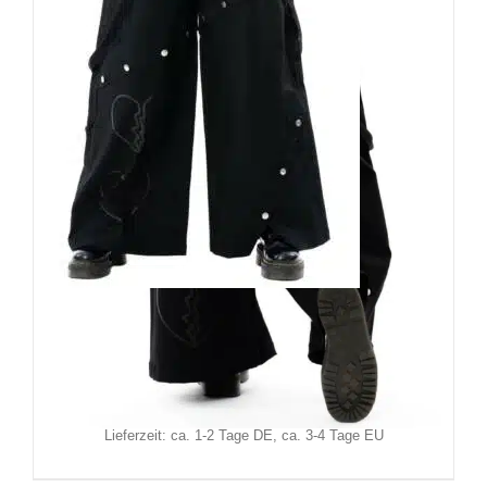
Heartless Hose Broken Hearts
129,90
€
Inkl. MwSt.
zzgl.
Versand
Lieferzeit: ca. 1-2 Tage DE, ca. 3-4 Tage EU