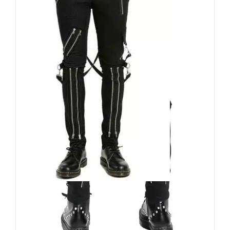
Black Soul Hose Split Leg
Bondage
109,90
€