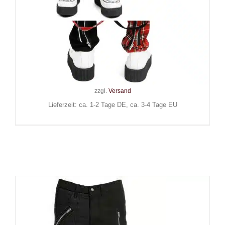
Black Soul Hose Split Leg
Tartan
109,90
€
Inkl. MwSt.
zzgl.
Versand
Lieferzeit: ca. 1-2 Tage DE, ca. 3-4 Tage EU