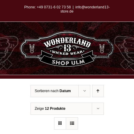
Zum
Phone:
+49 0731-6 02 73 58
|
info@wonderland13-
store.de
Inhalt
springen
Sortieren nach
Datum
Zeige
12 Produkte