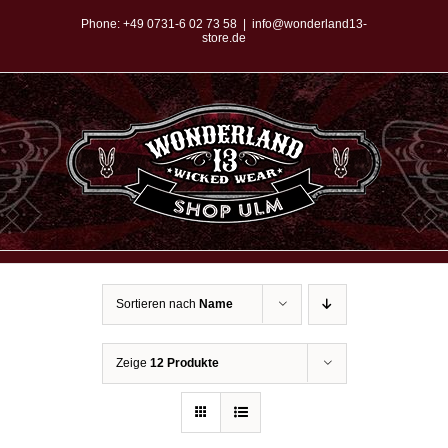
Zum
Phone:
+49 0731-6 02 73 58
|
info@wonderland13-
store.de
Inhalt
springen
Sortieren nach
Name
Zeige
12 Produkte