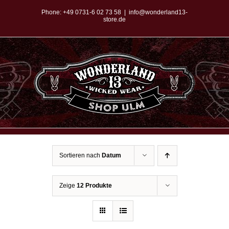
Zum
Phone:
+49 0731-6 02 73 58
|
info@wonderland13-
store.de
Inhalt
springen
Sortieren nach
Datum
Zeige
12 Produkte