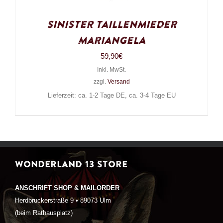
Sinister Taillenmieder
Mariangela
59,90
€
Inkl. MwSt.
zzgl.
Versand
Lieferzeit: ca. 1-2 Tage DE, ca. 3-4 Tage EU
WONDERLAND 13 STORE
ANSCHRIFT SHOP & MAILORDER
Herdbruckerstraße 9 • 89073 Ulm
(beim Rathausplatz)