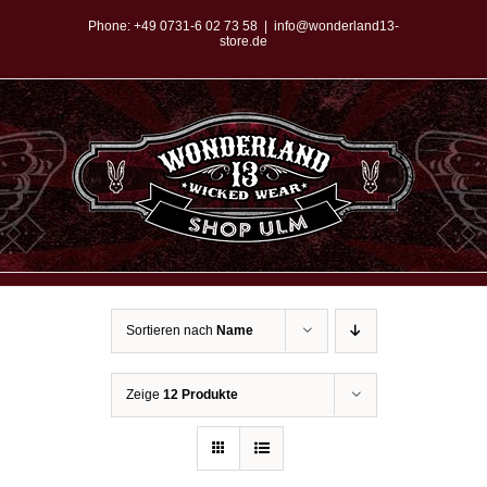
Zum
Phone:
+49 0731-6 02 73 58
|
info@wonderland13-
store.de
Inhalt
springen
Sortieren nach
Name
Zeige
12 Produkte