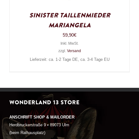
Sinister Taillenmieder
Mariangela
59,90
€
Inkl. MwSt.
zzgl.
Versand
Lieferzeit: ca. 1-2 Tage DE, ca. 3-4 Tage EU
WONDERLAND 13 STORE
ANSCHRIFT SHOP & MAILORDER
Herdbruckerstraße 9 • 89073 Ulm
(beim Rathausplatz)