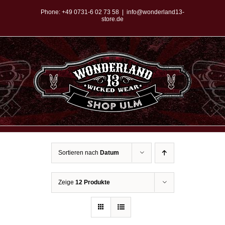
Zum
Phone:
+49 0731-6 02 73 58
|
info@wonderland13-
store.de
Inhalt
springen
Sortieren nach
Datum
Zeige
12 Produkte