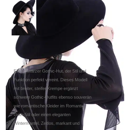
Restyle Hut Witch
Spell
49,90
€
Inkl. MwSt.
zzgl.
Versand
Lieferzeit: ca. 1-2 Tage DE, ca. 3-4 Tage EU
Ein schwarzer Gothic-Hut, der Stil und
Funktion perfekt vereint. Dieses Modell
mit breiter, steifer Krempe ergänzt
schwere Gothic-Outfits ebenso souverän
wie romantische Kleider im Romantic-
Goth-Stil oder einen eleganten
Wintermantel. Zeitlos, markant und