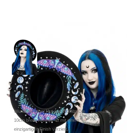
Restyle Hut
Enchanted Forest
69,90
€
Inkl. MwSt.
zzgl.
Versand
Lieferzeit: ca. 1-2 Tage DE, ca. 3-4 Tage EU
Wunderschöner Hut aus Wollfilz. Die
10cm breite Krempe ist mit einem
einzigartigen Finish verziert.