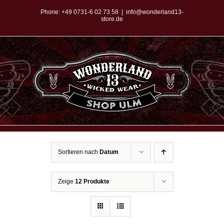
Zum
Phone:
+49 0731-6 02 73 58
|
info@wonderland13-
store.de
Inhalt
springen
Sortieren nach
Datum
Zeige
12 Produkte