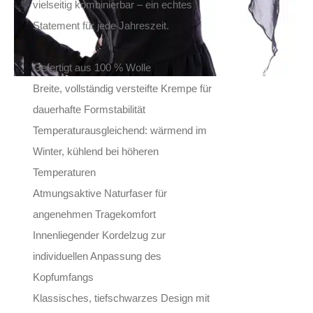
vielseitig kombinierbar – ein echtes
Statement für jede Jahreszeit.
Gefertigt aus 100 % Wolle
Breite, vollständig versteifte Krempe für
dauerhafte Formstabilität
Temperaturausgleichend: wärmend im
Winter, kühlend bei höheren
Temperaturen
Atmungsaktive Naturfaser für
angenehmen Tragekomfort
Innenliegender Kordelzug zur
individuellen Anpassung des
Kopfumfangs
Klassisches, tiefschwarzes Design mit