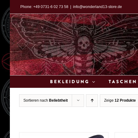
Zum
Phone:
+49 0731-6 02 73 58
|
info@wonderland13-store.de
Inhalt
springen
Bekleidung
Taschen
Sortieren nach
Beliebtheit
Zeige
12 Produkte