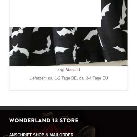
Mad Moonshine Kleid Army of
Bats
29,90
€
Inkl. MwSt.
zzgl.
Versand
Lieferzeit: ca. 1-2 Tage DE, ca. 3-4 Tage EU
WONDERLAND 13 STORE
ANSCHRIFT SHOP & MAILORDER