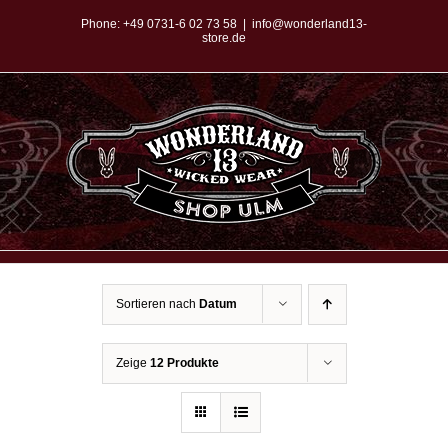
Zum
Phone:
+49 0731-6 02 73 58
|
info@wonderland13-
store.de
Inhalt
springen
Sortieren nach
Datum
Zeige
12 Produkte