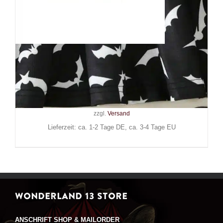
Mad Moonshine Kleid Army of
Bats
29,90
€
Inkl. MwSt.
zzgl.
Versand
Lieferzeit: ca. 1-2 Tage DE, ca. 3-4 Tage EU
WONDERLAND 13 STORE
ANSCHRIFT SHOP & MAILORDER