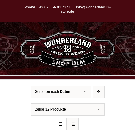
Zum
Phone:
+49 0731-6 02 73 58
|
info@wonderland13-
store.de
Inhalt
springen
Sortieren nach
Datum
Zeige
12 Produkte