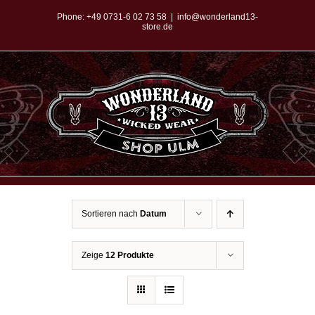
Zum
Phone:
+49 0731-6 02 73 58
|
info@wonderland13-
store.de
Inhalt
springen
Sortieren nach
Datum
Zeige
12 Produkte