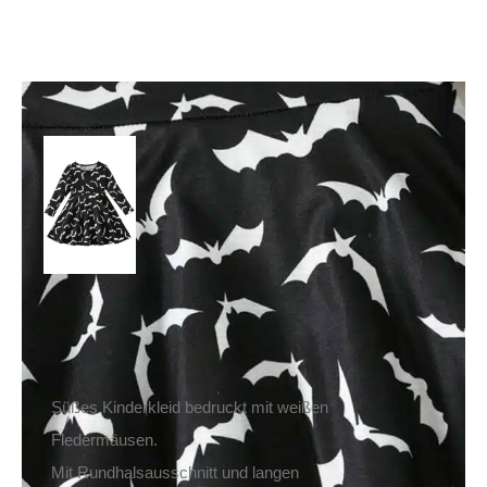
Mad Moonshine Kleid
Army of Bats
29,90
€
Inkl. MwSt.
zzgl.
Versand
Lieferzeit: ca. 1-2 Tage DE, ca. 3-4 Tage EU
Süßes Kinderkleid bedruckt mit weißen
Fledermäusen.
Mit Rundhalsausschnitt und langen