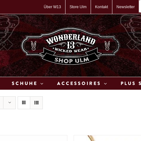
P
s
Über W13
Store Ulm
Kontakt
Newsletter
Schuhe
Accessoires
Plus 