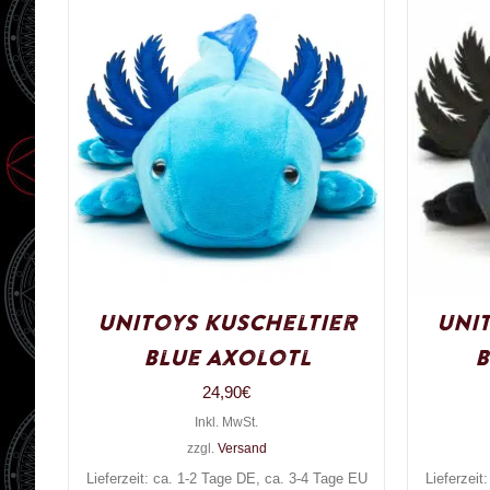
UniToys Kuscheltier
Uni
Blue Axolotl
B
24,90
€
Inkl. MwSt.
zzgl.
Versand
Lieferzeit: ca. 1-2 Tage DE, ca. 3-4 Tage EU
Lieferzeit