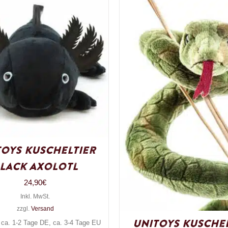
Toys Kuscheltier
lack Axolotl
24,90
€
Inkl. MwSt.
zzgl.
Versand
UniToys Kuschel
: ca. 1-2 Tage DE, ca. 3-4 Tage EU