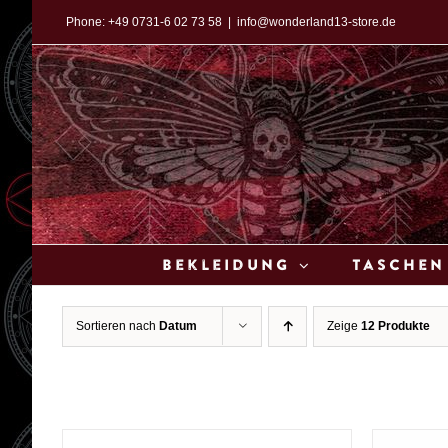
Zum
Phone:
+49 0731-6 02 73 58
|
info@wonderland13-store.de
Inhalt
springen
Bekleidung
Taschen
Sortieren nach
Datum
Zeige
12 Produkte