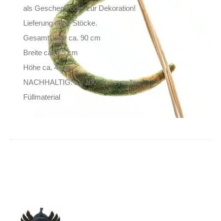
als Geschenk oder zur Dekoration!
Lieferung ohne Stöcke.
Gesamtlänge ca. 90 cm
Breite ca. 4,5 cm
Höhe ca. 4 cm
NACHHALTIG: Zu 100 % recyceltes
Füllmaterial
UniToys Kuscheltier