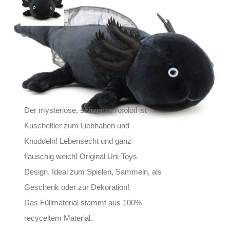
Black Axolotl
24,90
€
Inkl. MwSt.
zzgl.
Versand
Lieferzeit: ca. 1-2 Tage DE, ca. 3-4 Tage EU
Der mysteriöse, schwarze Axolotl ist
Kuscheltier zum Liebhaben und
Knuddeln! Lebensecht und ganz
flauschig weich! Original Uni-Toys
Design. Ideal zum Spielen, Sammeln, als
Geschenk oder zur Dekoration!
Das Füllmaterial stammt aus 100%
recyceltem Material.