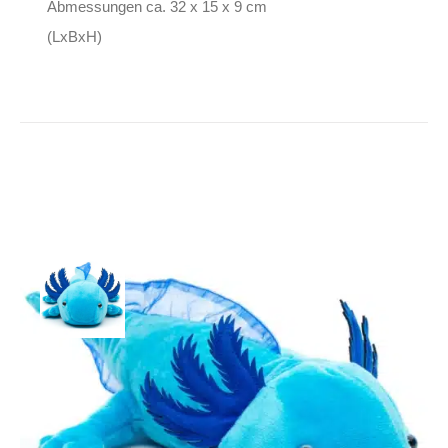
Abmessungen ca. 32 x 15 x 9 cm
(LxBxH)
UniToys Kuscheltier
Blue Axolotl
24,90
€
Inkl. MwSt.
zzgl.
Versand
Lieferzeit: ca. 1-2 Tage DE, ca. 3-4 Tage EU