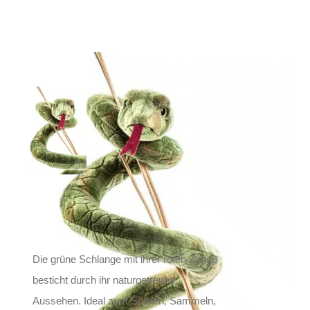
UniToys Kuscheltier
Snake
24,90
€
Inkl. MwSt.
zzgl.
Versand
Lieferzeit: ca. 1-2 Tage DE, ca. 3-4 Tage EU
Die grüne Schlange mit ihrer roten Zunge
besticht durch ihr naturgetreues
Aussehen. Ideal zum Spielen, Sammeln,