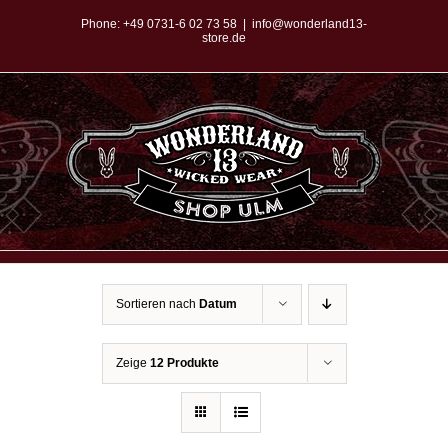
Zum
Phone:
+49 0731-6 02 73 58
|
info@wonderland13-
store.de
Inhalt
springen
Sortieren nach
Datum
Zeige
12 Produkte