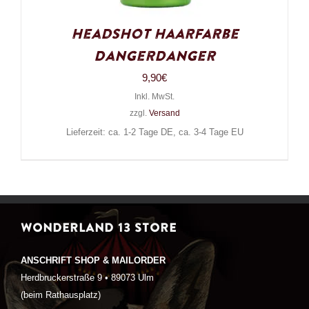
Headshot Haarfarbe
DangerDanger
9,90
€
Inkl. MwSt.
zzgl.
Versand
Lieferzeit: ca. 1-2 Tage DE, ca. 3-4 Tage EU
WONDERLAND 13 STORE
ANSCHRIFT SHOP & MAILORDER
Herdbruckerstraße 9 • 89073 Ulm
(beim Rathausplatz)