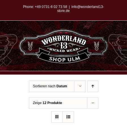
Zum
Phone:
+49 0731-6 02 73 58
|
info@wonderland13-
store.de
Inhalt
springen
Sortieren nach
Datum
Zeige
12 Produkte