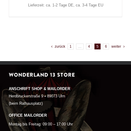
Lieferzeit: ca. 1-2 Tage DE, ca. 3-4 Tage EU
zurück
1
…
4
5
6
weiter
WONDERLAND 13 STORE
ANSCHRIFT SHOP & MAILORDER
Herdbruckerstraße 9 • 89073 Ulm
(beim Rathausplatz)
OFFICE MAILORDER
Montag bis Freitag: 09:00 – 17:00 Uhr