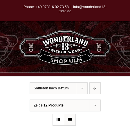
Zum
Phone:
+49 0731-6 02 73 58
|
info@wonderland13-
store.de
Inhalt
springen
Sortieren nach
Datum
Zeige
12 Produkte