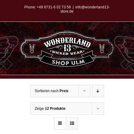
Zum
Phone:
+49 0731-6 02 73 58
|
info@wonderland13-
store.de
Inhalt
springen
Sortieren nach
Preis
Zeige
12 Produkte