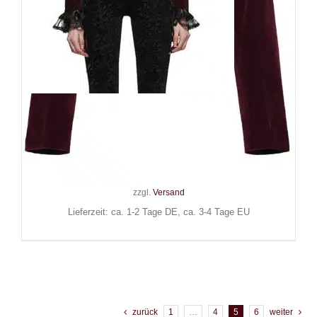
Punk Rave Jacke Adelaide
Blood
139,90
€
Inkl. MwSt.
zzgl.
Versand
Lieferzeit: ca. 1-2 Tage DE, ca. 3-4 Tage EU
zurück
1
…
4
5
6
weiter