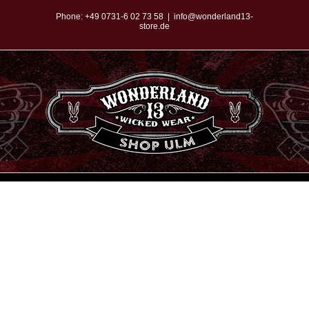
Zum
Phone:
+49 0731-6 02 73 58
|
info@wonderland13-
store.de
Inhalt
springen