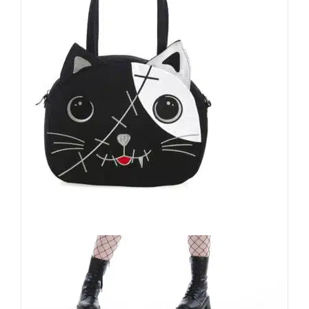
Banned Handtasche Hibiki
44,90
€
Inkl. MwSt.